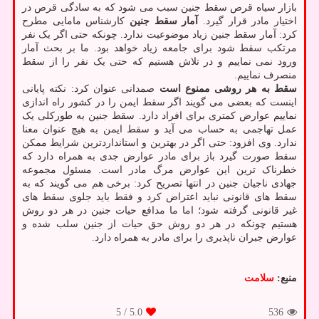
بازار سیاه قرص سقط جنین سبب می شود که به سادگی قرص در
اختیار مادر قرار گیرد.
آمار سقط جنین
کارشناس مامایی مطرح
کرد: آمار سقط جنین زیاد موضوعیت ندارد. چونکه حتی اگر یک نفر
مرتکب سقط شود برای جامعه زیاد خواهد بود. ما بر بحث آمار
ورود نمی نماییم و در تلاش هستیم که حتی یک نفر را از سقط
منصرف نماییم.
سقط به هر روشی ممنوع است
صمدانی عنوان کرد: نکته پایانی
اینست که بعضی می گویند اگر سقط ایمن را در کشور راه اندازی
نماییم عوارض کمتری برای افراد دارد. سقط جنین به طورکلی یک
عمل تهاجمی به حساب می آید و سقط ایمن به هیچ عنوان معنا
ندارد. وی افزود: حتی اگر در بهترین و استانداردترین شرایط ممکن
سقط صورت گیرد باز برای مادر عوارض جدی به همراه دارد که
خطرناک ترین این عوارض مرگ مادر است. مسئول مجموعه
جهادی ناجیان جنین در انتها تصریح کرد: برخی هم می گویند که به
سقط های قانونی نباید اعتراض کرد و فقط باید جلوی سقط های
غیر قانونی گرفته شود؛ اما ما مدافع حیات جنین در هر دو روش
هستیم چونکه در هر دو روش حق حیات از جنین سلب شده و
عوارض جبران ناپذیری را برای مادر به همراه دارد.
منبع:
سلامت
/ 5
5.0
536