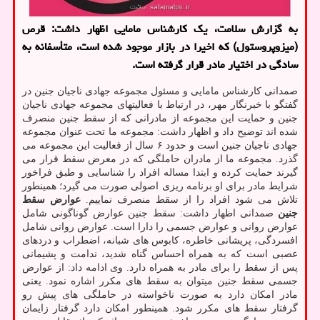
به گزارش سلامت، یک کارشناس مامایی اظهار داشت: قرص
(میزوپروستول) که اخیرا در بازار موجود شده است، متأسفانه به
سادگی در اختیار مادر قرار گرفته است.
صمدانی کارشناس مامایی و مسئول مجموعه جهادی ناجیان جنین در
گفتگو با خبرنگار مهر، در ارتباط با فعالیتهای مجموعه جهادی ناجیان
جنین و حمایت این مجموعه از مادرانی که از سقط جنین منصرف
شده اند توضیح داد و اظهار داشت: مجموعه ما تحت عنوان مجموعه
جهادی ناجیان جنین است و حدود ۶ سال از فعالیت این مجموعه می
گذرد. مجموعه ما از مادران حاملگی که در معرض سقط قرار می
گیرند حمایت کرده و ابتدا مساله افراد را شناسایی و طبق فراخور
شرایط مادر برای او برنامه ریزی اصولی صورت می گیرد؛ همینطور
تلاش می شود افراد را از سقط منصرف نماییم.
عوارض سقط
جنین
صمدانی اظهار داشت: سقط جنین عوارض گوناگونی شامل
عوارض روانی و عوارض جسمی را دارا است. عوارض روانی شامل
افسردگی، پریشانی خاطره، کابوس های شبانه، اضطراب و دردهای
عصبی است که به همراه احساس گناه شدید، ندامت و پشیمانی
پس از سقط را برای مادر به همراه دارد. وی ادامه داد: از عوارض
جسمی سقط جنین میتوان به سقط های مکرر اشاره نمود. یعنی
مادر امکان دارد به صورت ناخواسته در حاملگی های پیش رو
گرفتار سقط های مکرر شود. همینطور امکان دارد گرفتار زایمان