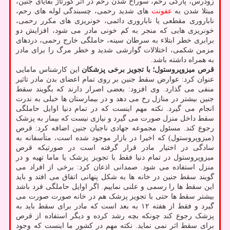
زودرس، پارگی رحم، سوراخ شدن رحم در اثر کورتاژ بقایای جنین،
مبتلا شدن به
عفونت
های شدید رحمی، چسبندگی لوله های رحم،
ناباروری مقطعی یا ناباروری دائمی، خونریزی های مکرر رحمی،
خونریزی هایی که منجر به کم خونی مادر می شود، افزایش دو
برابری خطر ابتلاء به سرطان سینه، حاملگی خارج رحمی، دردهای
مزمن شکمی، اختلالات گوارشی شدید و خطر مرگ را برای مادر
به همراه داشته باشد.
قرص میزوپروستول؛ با تجویز برخی پزشکان
این کارشناس مامایی
عنوان کرد: عوارض سقط جنین بر روی تمام اعضای بدن مادر تاثیر
منفی می گذارد. وی افزود: بعضی اصرار دارند که بگویند سقط
جنین بیشتر در منازل رخ می دهد و در بیمارستان ها خیلی به ندرت
انجام می گیرد. نکته مهم اینست که در تمام دنیا اوایل حاملگی
سقط داخل منزل صورت می گیرد و نیازی نیست که بیمار به پزشک
رجوع کند. مسئول مجموعه جهادی ناجیان جنین اضافه کرد: قرص
(میزوپروستول) که اخیرا در بازار موجود شده است، متأسفانه به
سادگی در اختیار مادر قرار گرفته است در صورتیکه قرص
میزوپروستول در تمام دنیا فقط با تجویز پزشک یا ماما تهیه و در
منزل استفاده می شود. صمدانی اذعان کرد: برخی از افراد می
گویند سقط جنین در خانه ها به شکل پنهانی اتفاق می افتد و باید
این سقط ها را رسمی و علنی نماییم. اگر اوایل حاملگی فرد باشد
بیشتر سقط ها حتی با تجویز پزشک هم در خانه صورت صورت می
گیرد و فقط از هفته ۱۲ به بعد است که مادر برای سقط باید به
پزشک رجوع کند چونکه بچه رشد کرده و دیگر استفاده از قرص
برای سقط اثر نمی نماید. نکته مهم در کشور ما اینست که وجود