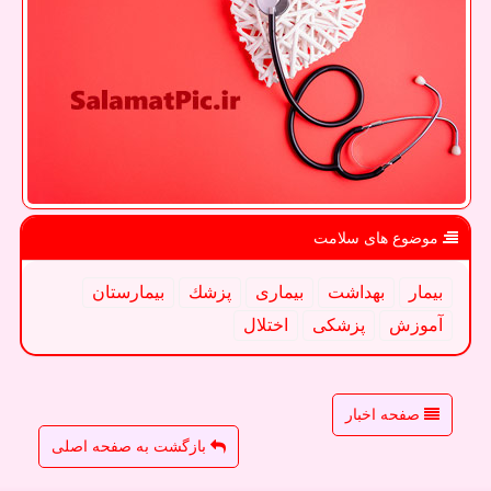
موضوع های سلامت
بیمار
بهداشت
بیماری
پزشك
بیمارستان
آموزش
پزشكی
اختلال
صفحه اخبار
بازگشت به صفحه اصلی