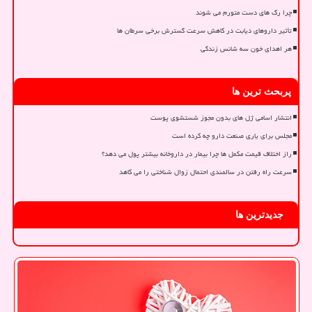
چرا رگ های دست متورم می شوند
تأثیر داروهای دیابت در کاهش سرعت گسترش برخی سرطان ها
هر اهدای خون سه شانس زندگی
پربحث ترین ها
انتشار اسامی ژل های بدون مجوز شستشوی پوست
مجلس برای یاری صنعت دارو چه کرده است
راز اختلاف قیمت مکمل ها چرا بیمار در داروخانه بیشتر پول می دهد؟
سرعت راه رفتن در سالمندی احتمال زوال شناختی را می کاهد
جدیدترین ها