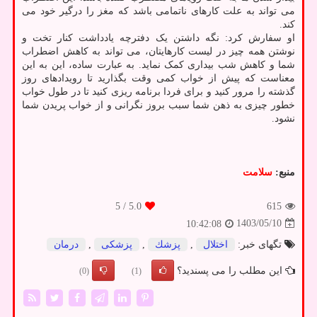
می تواند به علت کارهای ناتمامی باشد که مغز را درگیر خود می
کند.
او سفارش کرد: نگه داشتن یک دفترچه یادداشت کنار تخت و
نوشتن همه چیز در لیست کارهایتان، می تواند به کاهش اضطراب
شما و کاهش شب بیداری کمک نماید. به عبارت ساده، این به این
معناست که پیش از خواب کمی وقت بگذارید تا رویدادهای روز
گذشته را مرور کنید و برای فردا برنامه ریزی کنید تا در طول خواب
خطور چیزی به ذهن شما سبب بروز نگرانی و از خواب پریدن شما
نشود.
منبع:
سلامت
/ 5
5.0
615
1403/05/10
10:42:08
تگهای خبر:
اختلال
,
پزشك
,
پزشكی
,
درمان
این مطلب را می پسندید؟
(0)
(1)