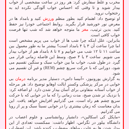
مخرب و غلط سفارش کرد: هر روز در ساعت مشخصی از خواب
بیدار شوید و تا وقتی که احساس خواب آلودگی نکرده اید به
رختخواب نروید.
او توضیح داد: اهتمام کنید بطور منظم
ورزش
کنید و بامداد ها در
معرض نور خورشید قرار بگیرید. روابط اجتماعی خودرا نیز حفظ
کنید. بدین ترتیب،
مغز
ما متوجه خواهد شد که شب تنها فرصت
خواب کافی است.
بنابراین، علل اینکه چرا شب ها از خواب می پریم مشخص است
اما چرا ساعت آن ۳ یا ۴ بامداد است؟ بیشتر ما به طور معمول بین
ساعت ۱۱ تا ۱۲ شب می خوابیم و ۷ تا ۸ بامداد هم از خواب بیدار
می شویم. ساعت ۳ یا ۴ صبح، وسط این فاصله زمانی قرار می
گیرد. در طول شب، خواب ما بین خواب سبک و سنگین تقسیم می
شود، دورانی که با حرکت سریع چشم (REM) و غیرِ آن تقسیم می
شود.
به گزارش یورونیوز، «آنیسا داس»، دستیار مدیر برنامه
درمان
بی
خوابی در مرکز پزشکی وکسنرِ ایالت اوهایو توضیح داد: هر مرحله
از خواب آستانه متفاوتی برای آسان بیدار شدن دارد. او اضافه کرد:
با نزدیک تر شدن صبح، مدت زمانی را که ما در خوابی که با حرکت
سریع چشم هم راه است، می گذرانیم افزایش خواهد یافت. این
بدان معناست که زمان بیشتری را در خوابی نسبتاً سبک و پر از رویا
می گذرانیم.
«مایکل کی اسکالین»، دانشیار روانشناسی و علوم اعصاب در
دانشگاه بیلور در تگزاس، اظهار داشت: ممکنست تعدادی از این
بیدار شدن ها به علت رویاهای مضطرب کننده باشد. این اضطراب