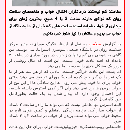
سلامت: کم نیستند درمانگران اختلال خواب و متخصصان سلامت
روان که توافق دارند ساعت 3 یا 4 صبح، بدترین زمان برای
بیداری از خواب شبانه است؛ ساعت هایی که خیلی از ما به ناگاه از
خواب می پریم و علتش را نیز هنوز نمی دانیم.
به گزارش
سلامت
به نقل از ایسنا، «گرگ مورای»، مدیر مرکز
سلامت روان در دانشگاه صنعتی سوینبرن استرالیا، می نویسد: من
گاهی به شوخی می گویم تنها چیز خوب در مورد بیداری در ساعت ۳
بامداد که اصلا عادت خوبی نیست، این است که مثال روشنی از
بروز یک مشکل جدی را به دست ما می دهد.
اما پشت این عادت فراگیر چیست، عادتی که از هر سه نفر از ما
یک نفر را درگیر خود کرده است؟ مورای توضیح می دهد: وقتی
خواب برای ما خوب پیش می رود، به این سادگی ها از این نوع از
خواب پریدن ها رخ نمی دهد ولی اگر کمی استرس داشته باشیم،
این احتمال وجود دارد که بیدار شدن به یک حالت بطورکامل
خودآگاه تبدیل گردد.
البته استرس تنها عاملی نیست که می تواند ما را در ساعت ۳ بامداد
از خواب بیدار کند. برنامه زندگی نامنظم و کمبود هوای تازه در
محیط خواب می تواند سبب پریدن از خواب در ساعت ۳ یا ۴ بامداد
شود.
«استفانی رومیشفسکی»، فیزیولوژیست خواب، برای حل این عادت