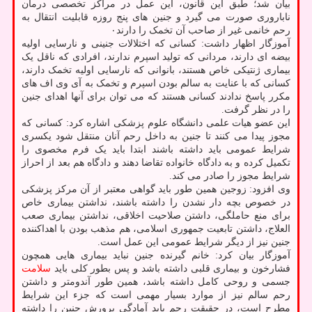
بیان شد؛ طبق این قانون، این عمل در مراکز تخصصی درمان
ناباروری صورت می گیرد و جنین های پنج روزه قابلیت انتقال به
رحم خانمی غیر از صاحب آن تخمک را دارند۰
آموزگار اظهار داشت: کسانی که اختلالات جنینی و نارسایی اولیه
بیضه ای دارند، مردانی که تولید اسپرم ندارند، افرادی که ناقل یک
بیماری ژنتیکی خاص هستند، بانوانی که نارسایی اولیه تخمک دارند،
کسانی که با عنایت به سالم بودن اسپرم و تخمک به آی وی اف های
مکرر پاسخ ندادند کسانی هستند که می توان برای آنها اهدای جنین
را در نظر گرفت.
این عضو هیات علمی دانشگاه علوم پزشکی اشاره کرد: کسانی که
مجوز پیدا می کنند تا جنین به داخل رحم آنان منتقل شود یکسری
شرایط عمومی باید داشته باشند ابتدا باید یک فرم مخصوی را
تکمیل کرده و به دادگاه خانواده تقاضا دهند و دادگاه هم بعد از احراز
شرایط مجوز را صادر می کند.
وی افزود: زوجین همین طور باید گواهی معتبر از آن مرکز پزشکی
در خصوص بچه دار نشدن را داشته باشند، نداشتن بیماری خاص
برای منع حاملگی، داشتن صلاحیت اخلاقی، نداشتن بیماری صعب
العلاج، داشتن تابعیت جمهوری اسلامی، هم مذهب بودن با اهداکننده
جنین نیز از دیگر شرایط عمومی این عمل است.
آموزگار بیان کرد: خانم گیرنده جنین نباید بیماری هایی همچون
فشارخون و بیماری قلبی داشته باشد و پس بطور کلی باید
سلامت
جسمی و روحی کامل داشته باشد، همین طور آندومتر و داشتن
رحم سالم نیز از موارد بسیار مهمی است که جزء این شرایط
مطرح است، در حقیقت رحم باید آمادگی پرورش جنین را داشته