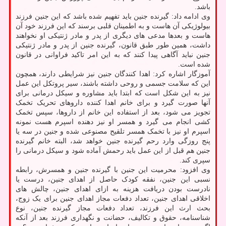
باشد.
وی ادامه داد: گیرنده جنین باید تفهیم شده باشد که این جنین فرزند
بیولوژیکی آن هاست و به اطمینان قلبی برسند که این فرزند خود آن
هاست و بعدها مدعی های دیگری از پدر و مادر ژنتیکی او نخواهند
داشت، همین طور طبق قانون، گیرنده جنین از پدر و مادر ژنتیکی
جنین نباید آگاهی پیدا کنند که به این امر تاکید فراوانی در قانون
شده است.
آموزگار اشاره کرد: اهدا کنندگان جنین نیز شرایطی دارند، همچون
این که سلامت جسمی و روحی داشته باشند، سیر پروتکل این عمل
نیز به این شکل است که ابتدا باید مشاوره و سیکل درمانی برای
آنها صورت گیرد و برای خانم اهدا کننده داروهای تحریک تخمک
تجویز می شود، بعد از استفاده این خانم از داروها، سپس تخمک
کشی انجام می گیرد و همسر او نیز دهنده اسپرم هست نمونه
اسپرم او نیز با تخمک همسر تلقیح مصنوعی شده و جنین در سه یا
پنج روزگی وارد رحم گیرنده جنین خواهد شد، البته خانم گیرنده
جنین هم قبل از این عمل باید رحمش آماده شود و سیکل درمانی را
سپری کند.
وی افزود: محرمیت این جنین با گیرنده جنین و همسرش، رابطه
نسبی این جنین، نفقه کودک حاصل از اهدای جنین، درست یا
نادرست بودن دریافت هزینه به ازای اهدای جنین، چالش های
اخلاقی اهدای جنین، تعداد دفعات مجاز اهدای جنین برای یک زوج،
بحث ارث این فرزند، تعداد دفعات مجاز گیرنده جنین، نوع
شناسنامه، حقوق و تکالیف، حضانت و نگهداری فرزند بعد از آنکه