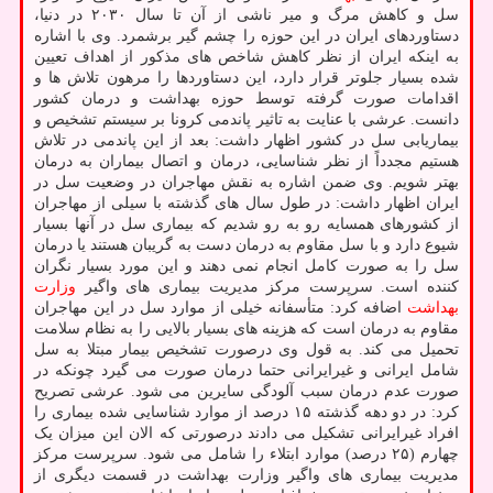
سل و کاهش مرگ و میر ناشی از آن تا سال ۲۰۳۰ در دنیا،
دستاوردهای ایران در این حوزه را چشم گیر برشمرد. وی با اشاره
به اینکه ایران از نظر کاهش شاخص های مذکور از اهداف تعیین
شده بسیار جلوتر قرار دارد، این دستاوردها را مرهون تلاش ها و
اقدامات صورت گرفته توسط حوزه بهداشت و درمان کشور
دانست. عرشی با عنایت به تاثیر پاندمی کرونا بر سیستم تشخیص و
بیماریابی سل در کشور اظهار داشت: بعد از این پاندمی در تلاش
هستیم مجدداً از نظر شناسایی، درمان و اتصال بیماران به درمان
بهتر شویم. وی ضمن اشاره به نقش مهاجران در وضعیت سل در
ایران اظهار داشت: در طول سال های گذشته با سیلی از مهاجران
از کشورهای همسایه رو به رو شدیم که بیماری سل در آنها بسیار
شیوع دارد و با سل مقاوم به درمان دست به گریبان هستند یا درمان
سل را به صورت کامل انجام نمی دهند و این مورد بسیار نگران
کننده است. سرپرست مرکز مدیریت بیماری های واگیر
وزارت
بهداشت
اضافه کرد: متأسفانه خیلی از موارد سل در این مهاجران
مقاوم به درمان است که هزینه های بسیار بالایی را به نظام سلامت
تحمیل می کند. به قول وی درصورت تشخیص بیمار مبتلا به سل
شامل ایرانی و غیرایرانی حتما درمان صورت می گیرد چونکه در
صورت عدم درمان سبب آلودگی سایرین می شود. عرشی تصریح
کرد: در دو دهه گذشته ۱۵ درصد از موارد شناسایی شده بیماری را
افراد غیرایرانی تشکیل می دادند درصورتی که الان این میزان یک
چهارم (۲۵ درصد) موارد ابتلاء را شامل می شود. سرپرست مرکز
مدیریت بیماری های واگیر وزارت بهداشت در قسمت دیگری از