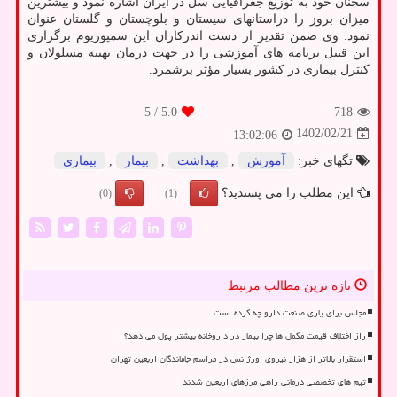
سخنان خود به توزیع جغرافیایی سل در ایران اشاره نمود و بیشترین
میزان بروز را دراستانهای سیستان و بلوچستان و گلستان عنوان
نمود. وی ضمن تقدیر از دست اندرکاران این سمپوزیوم برگزاری
این قبیل برنامه های آموزشی را در جهت درمان بهینه مسلولان و
کنترل بیماری در کشور بسیار مؤثر برشمرد.
/ 5
5.0
718
1402/02/21
13:02:06
تگهای خبر:
آموزش
,
بهداشت
,
بیمار
,
بیماری
این مطلب را می پسندید؟
(0)
(1)
تازه ترین مطالب مرتبط
مجلس برای یاری صنعت دارو چه کرده است
راز اختلاف قیمت مکمل ها چرا بیمار در داروخانه بیشتر پول می دهد؟
استقرار بالاتر از هزار نیروی اورژانس در مراسم جاماندگان اربعین تهران
تیم های تخصصی درمانی راهی مرزهای اربعین شدند