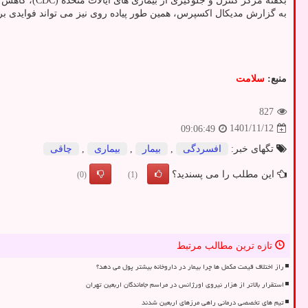
بگفته مرکز کنترل و جلوگیری از بیماری های ایالات متحده (CDC)، کاهش تنها پنج تا ۱۰ درصد از وزن می تواند فشار خون، قند خون و کلسترول خون را بهبود بخشد.
به گزارش مدیکال اکسپرس، همین طور پیاده روی نیز می تواند فوایدی برای
منبع:
سلامت
827
1401/11/12
09:06:49
تگهای خبر:
افسردگی
,
بیمار
,
بیماری
,
چاقی
این مطلب را می پسندید؟
(0)
(1)
تازه ترین مطالب مرتبط
راز اختلاف قیمت مکمل ها چرا بیمار در داروخانه بیشتر پول می دهد؟
استقرار بالاتر از هزار نیروی اورژانس در مراسم جاماندگان اربعین تهران
تیم های تخصصی درمانی راهی مرزهای اربعین شدند