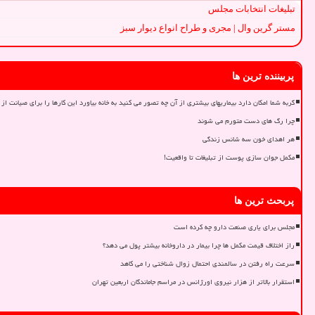
تبلیغات انتخابات مجلس
مستر گرین وال | مجری و طراح انواع دیوار سبز
پربیننده ترین ها
گربه شما امکان دارد بیماریهای بیشتری از آن چه تصور می کنید به خانه بیاورد این کارها را برای صیانت از 
چرا رگ های دست متورم می شوند
هر اهدای خون سه شانس زندگی
مکمل جوان سازی پوست از تبلیغات تا واقعیت!
پربحث ترین ها
مجلس برای یاری صنعت دارو چه کرده است
راز اختلاف قیمت مکمل ها چرا بیمار در داروخانه بیشتر پول می دهد؟
سرعت راه رفتن در سالمندی احتمال زوال شناختی را می کاهد
استقرار بالاتر از هزار نیروی اورژانس در مراسم جاماندگان اربعین تهران