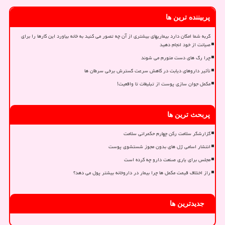
پربیننده ترین ها
گربه شما امکان دارد بیماریهای بیشتری از آن چه تصور می کنید به خانه بیاورد این کارها را برای
صیانت از خود انجام دهید
چرا رگ های دست متورم می شوند
تأثیر داروهای دیابت در کاهش سرعت گسترش برخی سرطان ها
مکمل جوان سازی پوست از تبلیغات تا واقعیت!
پربحث ترین ها
گزارشگر سلامت رکن چهارم حکمرانی سلامت
انتشار اسامی ژل های بدون مجوز شستشوی پوست
مجلس برای یاری صنعت دارو چه کرده است
راز اختلاف قیمت مکمل ها چرا بیمار در داروخانه بیشتر پول می دهد؟
جدیدترین ها