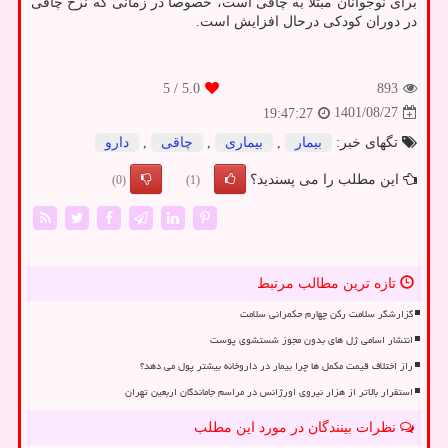
برای نوجوانان مبتلا به چاقی است، خصوصاً در زمانی که نرخ چاقی
در دوران کودکی درحال افزایش است.
/ 5
5.0
893
1401/08/27
19:47:27
تگهای خبر:
بیمار
,
بیماری
,
چاقی
,
دارو
این مطلب را می پسندید؟
(0)
(1)
تازه ترین مطالب مرتبط
گزارشگر سلامت رکن چهارم حکمرانی سلامت
انتشار اسامی ژل های بدون مجوز شستشوی پوست
راز اختلاف قیمت مکمل ها چرا بیمار در داروخانه بیشتر پول می دهد؟
استقرار بالاتر از هزار نیروی اورژانس در مراسم جاماندگان اربعین تهران
نظرات بینندگان در مورد این مطلب