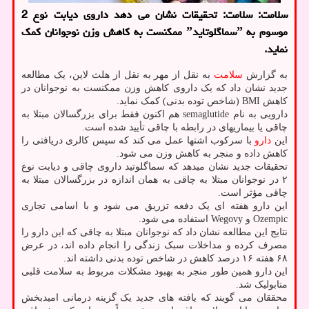
سلامت: سلامت: تحقیقات نشان می دهد داروی دیابت نوع 2
موسوم به ˮسماگلوتایدˮ ممکنست به کاهش وزن نوجوانان کمک
نماید.
به گزارش
سلامت
به نقل از مهر به نقل از هلث لاین، یک مطالعه
جدید نشان داد که یک داروی کاهش وزن ممکنست به نوجوانان در
کاهش BMI (شاخص توده بدنی) کمک نماید.
دارویی به نام semaglutide هم اکنون فقط برای بزرگسالان مبتلا به
چاقی یا بیماریهای در رابطه با چاقی تأیید شده است.
این
دارو
با سرکوب اشتها عمل می کند که سپس کالری دریافتی را
کاهش داده و منجر به کاهش وزن می شود.
تحقیقات جدید نشان میدهد که سماگلوتید داروی چاقی و دیابت نوع
۲ در نوجوانان مبتلا به چاقی به همان اندازه در بزرگسالان مبتلا به
چاقی مؤثر است.
این دارو هفته ای یک دفعه تزریق می شود و با اسامی تجاری
Ozempic و Wegovy استفاده می شود.
نتایج این مطالعه نشان داد که نوجوانان مبتلا به چاقی که این دارو را
مصرف کرده و مداخلات سبک زندگی را انجام داده اند، در عرض
۶۸ هفته ۱۶ درصد کاهش در شاخص توده بدنی داشته اند.
این دارو همین طور منجر به بهبود مشکلات مربوط به سلامت قلبی
متابولیک شد.
محققان می گویند که یافته های جدید یک گزینه درمانی امیدبخش