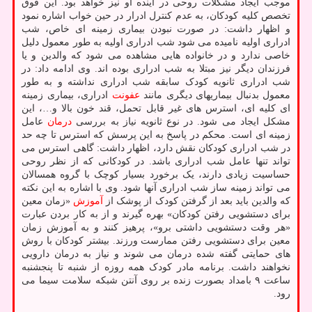
موجب ایجاد مشکلات روحی در آینده او نیز خواهد بود. این فوق
تخصص کلیه کودکان، به عدم کنترل ادرار در حین خواب اشاره نمود
و اظهار داشت: در صورت نبودن بیماری زمینه ای خاص، شب
ادراری اولیه نامیده می شود شب ادراری اولیه به طور معمول دلیل
خاصی ندارد و در خانواده هایی مشاهده می شود که والدین و یا
فرزندان دیگر نیز مبتلا به شب ادراری بوده اند. وی ادامه داد: در
شب ادراری ثانویه کودک سابقه شب ادراری نداشته و به طور
معمول بدنبال بیماریهای دیگری مانند
عفونت
ادراری، بیماری زمینه
ای کلیه ای، استرس های غیر قابل تحمل، قند خون بالا و…، این
مشکل ایجاد می شود. در نوع ثانویه نیاز به بررسی
درمان
عامل
زمینه ای است. محکم در پاسخ به این پرسش که استرس تا چه حد
در شب ادراری کودکان نقش دارد، اظهار داشت: گاهی استرس می
تواند تنها عامل شب ادراری باشد. در کودکانی که از نظر روحی
حساسیت زیادی دارند، یک برخورد بسیار کوچک با گروه همسالان
می تواند زمینه ساز شب ادراری آنها شود. وی با اشاره به این نکته
که والدین باید بعد از گرفتن کودک از پوشک از
آموزش
«زمان معین
برای دستشویی رفتن کودکان» بهره گیرند و از به کار بردن عبارت
«هر وقت دستشویی داشتی برو»، پرهیز کنند و به آموزش زمان
معین برای دستشویی رفتن ممارست ورزند. بیشتر کودکان با روش
های حمایتی گفته شده درمان می شوند و نیاز به درمان دارویی
نخواهند داشت. برنامه مادر کودک همه روزه از شنبه تا پنجشنبه
ساعت ۹ بامداد بصورت زنده بر روی آنتن شبکه سلامت سیما می
رود.