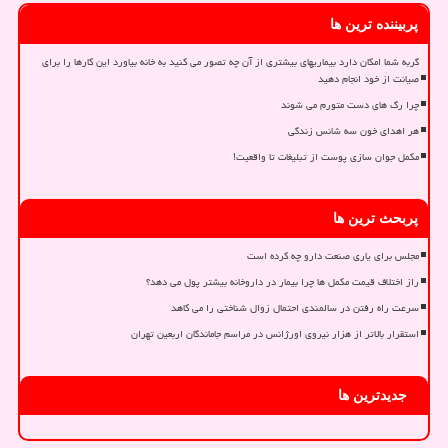
پربیننده ترین ها
گربه شما امکان دارد بیماریهای بیشتری از آن چه تصور می کنید به خانه بیاورد این کارها را برای
صیانت از خود انجام دهید
چرا رگ های دست متورم می شوند
هر اهدای خون سه شانس زندگی
مکمل جوان سازی پوست از تبلیغات تا واقعیت!
پربحث ترین ها
مجلس برای یاری صنعت دارو چه کرده است
راز اختلاف قیمت مکمل ها چرا بیمار در داروخانه بیشتر پول می دهد؟
سرعت راه رفتن در سالمندی احتمال زوال شناختی را می کاهد
استقرار بالاتر از هزار نیروی اورژانس در مراسم جاماندگان اربعین تهران
جدیدترین ها