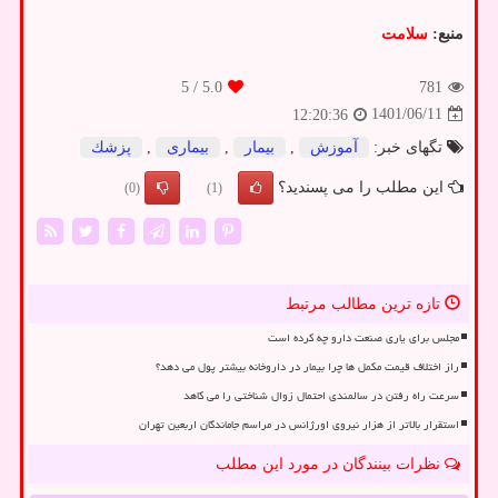
منبع:
سلامت
/ 5
5.0
781
1401/06/11
12:20:36
تگهای خبر:
آموزش
,
بیمار
,
بیماری
,
پزشك
این مطلب را می پسندید؟
(0)
(1)
تازه ترین مطالب مرتبط
مجلس برای یاری صنعت دارو چه کرده است
راز اختلاف قیمت مکمل ها چرا بیمار در داروخانه بیشتر پول می دهد؟
سرعت راه رفتن در سالمندی احتمال زوال شناختی را می کاهد
استقرار بالاتر از هزار نیروی اورژانس در مراسم جاماندگان اربعین تهران
نظرات بینندگان در مورد این مطلب