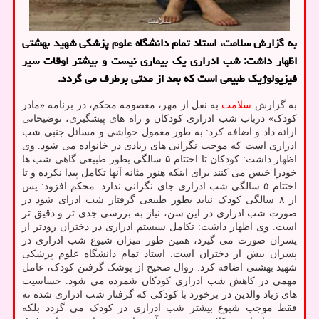
به گزارش سلامت، استاد تمام دانشگاه علوم پزشکی شهید بهشتی
اظهار داشت: شب ادراری یک بیماری نیست و بیشتر اوقات سیر
فیزیولوژیک طبیعی است که بعد از مدتی برطرف می گردد.
به گزارش
سلامت
به نقل از مهر، معصومه محکم، در برنامه «مادر
کودک» درباب شب ادراری کودکان و راه های پیشگیری، توضیحاتی
ارائه داد و اضافه کرد: به طور معمول حواشی و مسائل جنبی شب
ادراری است که موجب نگرانی های زیادی در خانواده می شود. وی
اظهار داشت: کودکان تا اختتام ۵ سالگی بطور طبیعی گاهی شب ها
خودرا خیس می کنند برای اینکه هنوز مثانه آنها تکامل پیدا نکرده و تا
اختتام ۵ سالگی شب ادراری جای نگرانی ندارد. محکم افزود: پس
از ۸ سالگی کودک نباید بطور طبیعی گرفتار شب ادرای شود در
صورت شب ادراری در این سن، نیاز به بررسی جدی تر و دقیق تر
است. وی اظهار داشت: تکامل سیستم ادراری در دختران زودتر از
پسران صورت می گیرد، همین طور میزان شیوع شب ادراری در
پسران بیش از دختران است. استاد تمام دانشگاه علوم پزشکی
شهید بهشتی اضافه کرد: روال صحیح از پوشک گرفتن کودک، عامل
مهمی در کاهش شب ادراری کودکان شمرده می شود. حساسیت
های زیاد والدین در برخورد با کودکی که گرفتار شب ادراری شده نه
فقط موجب شیوع بیشتر شب ادراری در کودک می گردد بلکه