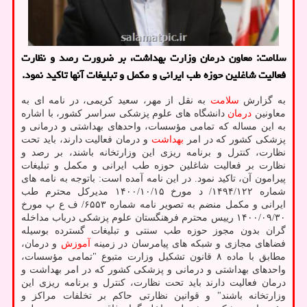
سلامت: معاون درمان وزارت بهداشت، بر ضرورت رصد و نظارت
فعالیت شاغلین حوزه طب ایرانی و مکمل و تبلیغات آنها تاکید نمود.
به گزارش
سلامت
به نقل از مهر، سعید کریمی، در نامه ای به
معاونین
درمان
دانشگاه های علوم پزشکی سراسر کشور، با اشاره
به این مساله که تمامی مؤسسات، واحدهای بهداشتی و درمانی و
پزشکی کشور که در امر
بهداشت
و درمان فعالیت دارند، باید تحت
نظارت، کنترل و برنامه ریزی این وزارتخانه باشند، بر رصد و
نظارت بر فعالیت شاغلین حوزه طب ایرانی و مکمل و تبلیغات
پیرامون آن، تاکید نمود. در این نامه آمده است: باتوجه به نامه های
شماره ۱۴۹۴/۱۲۲/ د مورخ ۱۵/‏۱۰/‏۱۴۰۰‬ مدیرکل محترم طب
ایرانی و مکمل منضم به تصویر نامه شماره ۶۵۵۳/ ف ع پ مورخ
۳۰/‏۰۹/‏۱۴۰۰‬ رییس محترم فرهنگستان علوم پزشکی درباب مداخله
گران بدون مجوز حوزه طب سنتی و تبلیغات گسترده بوسیله
فضاهای مجازی و شبکه های پیامرسان در زمینه
آموزش
و درمان،
مطابق با ماده ۸ قانون تشکیل وزارت متبوع "تمامی مؤسسات،
واحدهای بهداشتی و درمانی و پزشکی کشور که در امر بهداشت و
درمان فعالیت دارند باید تحت نظارت، کنترل و برنامه ریزی این
وزارتخانه باشند" و قوانین نظارتی حاکم بر تخلفات مراکز و