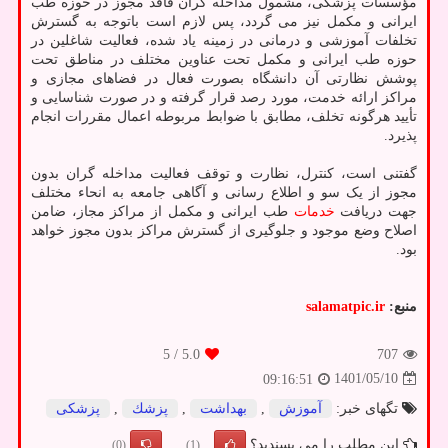
مؤسسات پزشکی، مشمول مداخله گران فاقد مجوز در حوزه طب
ایرانی و مکمل نیز می گردد، پس لازم است باتوجه به گسترش
تخلفات آموزشی و درمانی در زمینه یاد شده، فعالیت شاغلین در
حوزه طب ایرانی و مکمل تحت عناوین مختلف در مناطق تحت
پوشش نظارتی آن دانشگاه بصورت فعال در فضاهای مجازی و
مراکز ارائه خدمت، مورد رصد قرار گرفته و در صورت شناسایی و
تأیید هرگونه تخلف، مطابق با ضوابط مربوطه اعمال مقررات انجام
پذیرد.
گفتنی است، کنترل، نظارت و توقف فعالیت مداخله گران بدون
مجوز از یک سو و اطلاع رسانی و آگاهی جامعه به انحاء مختلف
جهت دریافت
خدمات
طب ایرانی و مکمل از مراکز مجاز، ضامن
اصلاح وضع موجود و جلوگیری از گسترش مراکز بدون مجوز خواهد
بود.
منبع:
salamatpic.ir
/ 5
5.0
707
1401/05/10
09:16:51
تگهای خبر:
آموزش
,
بهداشت
,
پزشك
,
پزشكی
این مطلب را می پسندید؟
(0)
(1)