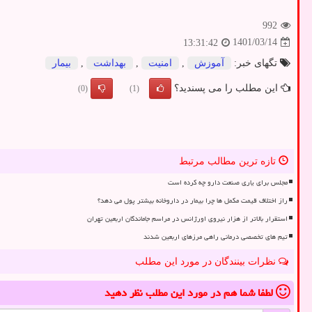
992
1401/03/14
13:31:42
تگهای خبر:
آموزش
,
امنیت
,
بهداشت
,
بیمار
این مطلب را می پسندید؟
(0)
(1)
تازه ترین مطالب مرتبط
مجلس برای یاری صنعت دارو چه کرده است
راز اختلاف قیمت مکمل ها چرا بیمار در داروخانه بیشتر پول می دهد؟
استقرار بالاتر از هزار نیروی اورژانس در مراسم جاماندگان اربعین تهران
تیم های تخصصی درمانی راهی مرزهای اربعین شدند
نظرات بینندگان در مورد این مطلب
لطفا شما هم
در مورد این مطلب
نظر دهید