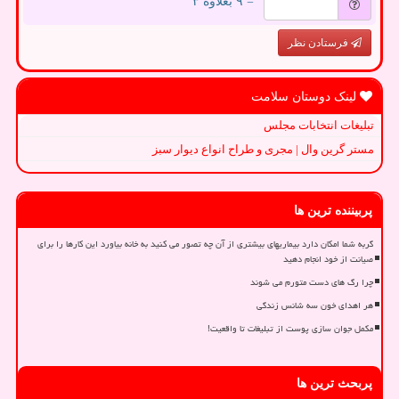
= ۹ بعلاوه ۳
فرستادن نظر
لینک دوستان سلامت
تبلیغات انتخابات مجلس
مستر گرین وال | مجری و طراح انواع دیوار سبز
پربیننده ترین ها
گربه شما امکان دارد بیماریهای بیشتری از آن چه تصور می کنید به خانه بیاورد این کارها را برای
صیانت از خود انجام دهید
چرا رگ های دست متورم می شوند
هر اهدای خون سه شانس زندگی
مکمل جوان سازی پوست از تبلیغات تا واقعیت!
پربحث ترین ها