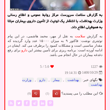
به گزارش سلامت سرپرست مرکز روابط عمومی و اطلاع رسانی
وزارت بهداشت، با انتشار یک توئیت از تأمین داروی بیماران مبتلا
به هموفیلی اطلاع داد.
به گزارش
سلامت
به نقل از مهر، محمد هاشمی، در این پیام
توئیتری نوشت: فاکتور ۹ به میزان ۱۵۰۰۰ عدد وارد گردیده که
مقدار مناسبی است و مشکلات کمبود را برطرف می کند. ایشان در
ادامه آورده است: برنامه ریزی برای تأمین بیشتر این
دارو
برای رفع
دغدغه بیماران در حال انجام می باشد.
/ 5
5.0
1227
1400/10/29
19:14:31
تگهای خبر:
بهداشت
,
بیمار
,
دارو
,
وزارت
بهداشت
این مطلب را می پسندید؟
(0)
(1)