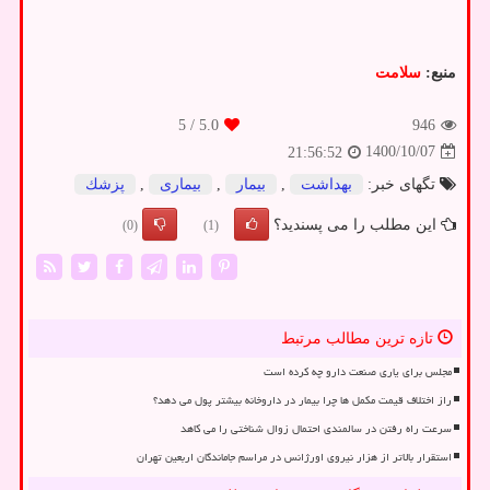
منبع:
سلامت
/ 5
5.0
946
1400/10/07
21:56:52
تگهای خبر:
بهداشت
,
بیمار
,
بیماری
,
پزشك
این مطلب را می پسندید؟
(0)
(1)
تازه ترین مطالب مرتبط
مجلس برای یاری صنعت دارو چه کرده است
راز اختلاف قیمت مکمل ها چرا بیمار در داروخانه بیشتر پول می دهد؟
سرعت راه رفتن در سالمندی احتمال زوال شناختی را می کاهد
استقرار بالاتر از هزار نیروی اورژانس در مراسم جاماندگان اربعین تهران