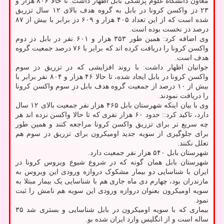
معاون دانشگاه علوم پزشکی بابل اظهار داشت: تا حالا ۸۰۶ هزار و
۲۳ دز واکسن کرونا در بابل به گروه هدف بالای ۱۲ سال تزریق
شده است که از این تعداد ۴۰۵ هزار و ۶۰۹ دز برابر با بیش از ۸۷
درصد دز نخست بوده است.
وی اضافه کرد: همین طور ۳۵۳ هزار و ۶۰۱ نفر در بابل دز دوم
واکسن کرونا را دریافت کرده اند که برابر با ۷۶ درصد جمعیت گروه
هدف است.
جوانیان اظهار داشت: با روند افزایشی که در تزریق دز سوم
واکسن کرونا در بابل ایجاد شده، تا حالا ۴۶ هزار و ۸۰۴ نفر برابر با
بیش از ۱۰ درصد از جمعیت گروه هدف بابل دز سوم واکسن کرونا
را دریافت نمودند.
وی با بیان اینکه شهرستان بابل ۴۶۵ هزار نفر جمعیت بالای ۱۲ سال
دارد، تاکید کرد:: حدود ۶۰ هزار نفری که تا حالا واکسن نزده اند هر
چه سریع تر برای تزریق واکسن کرونا مراجعه کنند و همین طور
برای جلوگیری از سویه جدید اومیکرون برای تزریق دز سوم هم
تعلل نکنند.
شهرستان بابل ۵۴۰ هزار نفر جمعیت دارد.
شهرستان بابل همان گونه که در شروع شیوع ویروس کرونا در
ایران با شناسایی دو بیمار مشکوک دروازه ورودی این ویروس به
مازندران بود، چهارم دی ماه جاری هم با شناسایی یک بیمار مبتلا به
سویه اومیکرون بعنوان دروازه ورودی این سویه هم نامش را ثبت
نمود.
بیماری که با سویه اومیکرون در بابل شناسایی و بستری شد ۳۵
ساله است و از انگلیس وارد ایران شده بو.