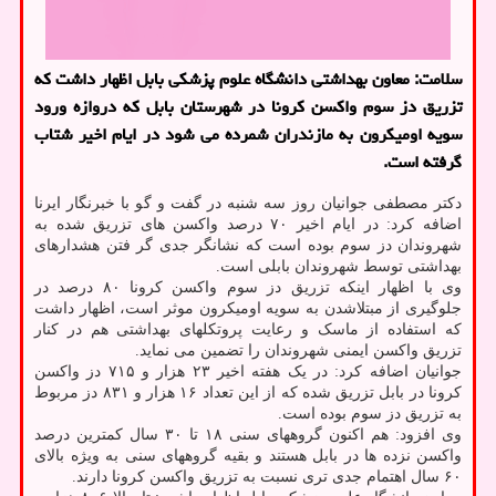
سلامت: معاون بهداشتی دانشگاه علوم پزشکی بابل اظهار داشت که
تزریق دز سوم واکسن کرونا در شهرستان بابل که دروازه ورود
سویه اومیکرون به مازندران شمرده می شود در ایام اخیر شتاب
گرفته است.
دکتر مصطفی جوانیان روز سه شنبه در گفت و گو با خبرنگار ایرنا
اضافه کرد: در ایام اخیر ۷۰ درصد واکسن های تزریق شده به
شهروندان دز سوم بوده است که نشانگر جدی گر فتن هشدارهای
بهداشتی توسط شهروندان بابلی است.
وی با اظهار اینکه تزریق دز سوم واکسن کرونا ۸۰ درصد در
جلوگیری از مبتلاشدن به سویه اومیکرون موثر است، اظهار داشت
که استفاده از ماسک و رعایت پروتکلهای بهداشتی هم در کنار
تزریق واکسن ایمنی شهروندان را تضمین می نماید.
جوانیان اضافه کرد: در یک هفته اخیر ۲۳ هزار و ۷۱۵ دز واکسن
کرونا در بابل تزریق شده که از این تعداد ۱۶ هزار و ۸۳۱ دز مربوط
به تزریق دز سوم بوده است.
وی افزود: هم اکنون گروههای سنی ۱۸ تا ۳۰ سال کمترین درصد
واکسن نزده ها در بابل هستند و بقیه گروههای سنی به ویژه بالای
۶۰ سال اهتمام جدی تری نسبت به تزریق واکسن کرونا دارند.