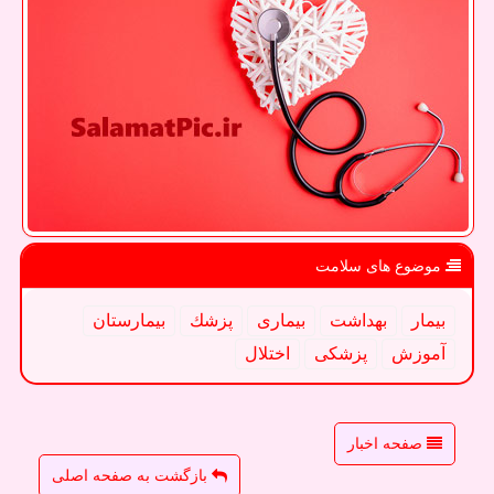
موضوع های سلامت
بیمار
بهداشت
بیماری
پزشك
بیمارستان
آموزش
پزشكی
اختلال
صفحه اخبار
بازگشت به صفحه اصلی