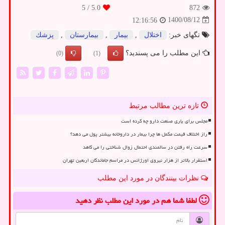
/ 5
5.0
872
1400/08/12
12:16:56
تگهای خبر:
اختلال
,
بیمار
,
بیمارستان
,
پزشك
این مطلب را می پسندید؟
(0)
(1)
تازه ترین مطالب مرتبط
مجلس برای یاری صنعت دارو چه کرده است
راز اختلاف قیمت مکمل ها چرا بیمار در داروخانه بیشتر پول می دهد؟
سرعت راه رفتن در سالمندی احتمال زوال شناختی را می کاهد
استقرار بالاتر از هزار نیروی اورژانس در مراسم جاماندگان اربعین تهران
نظرات بینندگان در مورد این مطلب
لطفا شما هم
در مورد این مطلب
نظر دهید