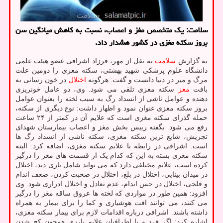
سلامت: یک متخصص مغز و اعصاب، نسبت به کاهش میانگین سن
بروز سکته مغزی در کشور هشدار داد.
به گزارش
سلامت
به نقل از مهر، فرزاد اشرافی عضو هیئت علمی
دانشگاه علوم پزشکی شهید بهشتی، سکته مغزی را دومین علت
مرگ و میر در دنیا دانست و گفت: هرگونه
اختلال
در خون رسانی به
بافت
مغز
سکته مغزی تلقی می شود. وی، دو عامل خونریزی
دهنده و عوامل ناشی از انسداد رگ به سبب لخته را بعنوان عوامل
بروز سکته مغزی عنوان نمود و اظهار داشت: نوع دیگری از سکته،
حمله گذرای سکته مغزی است که علایم آن در کمتر از ۲۴ ساعت
رفع می شود. بگفته رییس بخش مغز و اعصاب بیمارستان شهدای
تجریش، شایع ترین سکته مغزی، سکته ناشی از انسداد رگ ها
است. اشرافی در رابطه با علایم سکته مغزی، اضافه کرد: البته
سکته مغزی بسته به این که کدام یک از قسمت های مغز را درگیر
کرده است، علایم مختلفی دارد که می تواند شامل تاری دید، اختلال
در میدان بینایی، اختلال در بلع، اختلال در صحبت کردن، ضعف اندام
و فلجی، اختلال در حس اندام، عدم تعادل و اختلال ادراری شود. وی
افزود: همین طور در مواردی که لخته ها عروق ساقه مغز را درگیر
می کنند، می توانند افت هوشیاری و کما را برای بیمار به همراه
داشته باشند. اشرافی درباره اقدامات لازم برای بیمار سکته مغزی،
اشاره کرد: اگر فرد و یا اطرافیان علایم بارزی همچون کج شدن