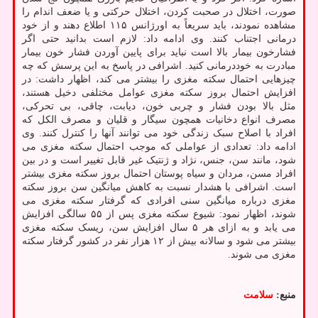
صورت، اختلال در صحبت کردن، اختلال حرکتی و یا ضعف اندام را
مشاهده نمودند، باید سریعاً به اورژانس ۱۱۵ اطلاع دهند و از خود
درمانی اجتناب کنند. وی ادامه داد: لازم است بدانید حتی اگر
فشارخون بیمار بالا است نباید برای پایین آوردن فشار خون بیمار
مبادرت به خوددرمانی کنید. اشرافی در پاسخ به این پرسش که چه
چیزهایی احتمال سکته مغزی را بیشتر می کند، اظهار داشت: در
افزایش احتمال بروز سکته مغزی عوامل مختلفی دخیل هستند،
مثل بالا بودن فشار و چربی خون، دیابت، چاقی، بی تحرکی،
مصرف انواع دخانیات همچون سیگار و قلیان و مصرف الکل که
افراد با اصلاح سبک زندگی خود می توانند آنها را کنترل کنند. وی
ادامه داد: تعدادی از عواملی که موجب احتمال سکته مغزی می
شود، مانند سن، جنس، نژاد و ژنتیک غیر قابل تغییر است و در بین
افراد مسن، مردان و سیاه پوستان احتمال بروز سکته مغزی بیشتر
است. اشرافی با هشدار نسبت به کاهش میانگین سن بروز سکته
مغزی درباره میانگین سنی افرادی که گرفتار سکته مغزی می
شوند، اظهار نمود: شیوع سکته مغزی پس از ۵۵ سالگی افزایش
می یابد و به ازای هر ۵ سال افزایش سن، ریسک سکته مغزی
بیشتر می شود و سالانه بیش از ۱۲ هزار نفر در کشور گرفتار سکته
مغزی می شوند.
منبع:
سلامت