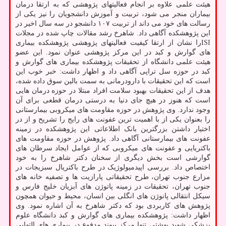
هیئت علمی علاوه بر انجام فعالیتهای پژوهشی که به ارتقا درمان
بیماران منجر می شود، تربیت و آموزش دانشجویان را نیز یکی از
رسالت های خود می داند از تربیت ۱۰۷ دانشجو در سه سال اخیر در
این پژوهشکده آگاهی داد. شاهرخ رشد مقالات چاپ شده در مجلات
ISIرا نشان از ارتقا کیفیت فعالیتهای پژوهشی پژوهشکده بیماری
های گوارش و کبد در این مرکز پژوهشی عنوان نمود. این عضو
هیئت علمی دانشگاه از تحقیقات پژوهشکده بیماری های گوارش و
کبد در حوزه سل تراپی آگاهی داد و اظهار داشت: خبر خوب این
است که این تحقیقات با دارودرمانی به سمت بالین سوق داده شده،
هدف از این تحقیقات بهبود سلامت افراد مبتلا در حوزه درمان هایی
است که هنوز در هیچ جای دنیا به درستی درمان قطعی برای آن
وجود ندارد. وی پژوهش در حوزه مقاومت های میکروبی بیمارستانی
را بعنوان یکی از با اهمیت ترین عفونت های رایج را تشریح و از در
اختیار داشتن بزرگترین بانک اطلاعاتی این پژوهشکده در زمینه
عفونت های بیمارستانی آگاهی داد. پژوهش در حوزه مقاومت های
باکتریایی و عفونت های میکروبی که از عوامل ایجاد سرطان های
گوارشی است بخش دیگری از سخنان دکتر شاهرخ را به خود
اختصاص داد. بررسی اپیدمیولوژیک در طرح باکتریال سبزیجات در
مزارع جنوب تهران، طرح تحقیقاتی پارازیت ها و تصفیه خانه های
جنوب تهران، تحقیقات در زمینه پاتوژن های آبزیان خلیج فارس و
سیکل انتقالی پانوژن های انگلی بین انسان، محیط و حیوان همچون
پژوهش های کاربردی بود که دکتر شاهرخ به آن اشاره نمود. وی
اظهار داشت: پژوهشکده بیماری های گوارش و کبد دانشگاه علوم
پزشکی شهید بهشتی تنها مرکز پیوند مدفوع در بیماری های التهابی