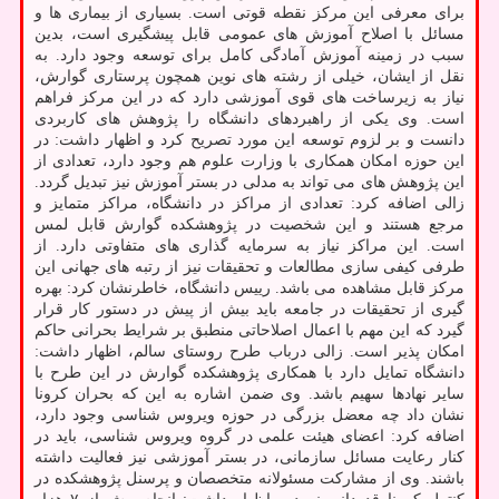
برای معرفی این مرکز نقطه قوتی است. بسیاری از بیماری ها و
مسائل با اصلاح آموزش های عمومی قابل پیشگیری است، بدین
سبب در زمینه آموزش آمادگی کامل برای توسعه وجود دارد. به
نقل از ایشان، خیلی از رشته های نوین همچون پرستاری گوارش،
نیاز به زیرساخت های قوی آموزشی دارد که در این مرکز فراهم
است. وی یکی از راهبردهای دانشگاه را پژوهش های کاربردی
دانست و بر لزوم توسعه این مورد تصریح کرد و اظهار داشت: در
این حوزه امکان همکاری با وزارت علوم هم وجود دارد، تعدادی از
این پژوهش های می تواند به مدلی در بستر آموزش نیز تبدیل گردد.
زالی اضافه کرد: تعدادی از مراکز در دانشگاه، مراکز متمایز و
مرجع هستند و این شخصیت در پژوهشکده گوارش قابل لمس
است. این مراکز نیاز به سرمایه گذاری های متفاوتی دارد. از
طرفی کیفی سازی مطالعات و تحقیقات نیز از رتبه های جهانی این
مرکز قابل مشاهده می باشد. رییس دانشگاه، خاطرنشان کرد: بهره
گیری از تحقیقات در جامعه باید بیش از پیش در دستور کار قرار
گیرد که این مهم با اعمال اصلاحاتی منطبق بر شرایط بحرانی حاکم
امکان پذیر است. زالی درباب طرح روستای سالم، اظهار داشت:
دانشگاه تمایل دارد با همکاری پژوهشکده گوارش در این طرح با
سایر نهادها سهیم باشد. وی ضمن اشاره به این که بحران کرونا
نشان داد چه معضل بزرگی در حوزه ویروس شناسی وجود دارد،
اضافه کرد: اعضای هیئت علمی در گروه ویروس شناسی، باید در
کنار رعایت مسائل سازمانی، در بستر آموزشی نیز فعالیت داشته
باشند. وی از مشارکت مسئولانه متخصصان و پرسنل پژوهشکده در