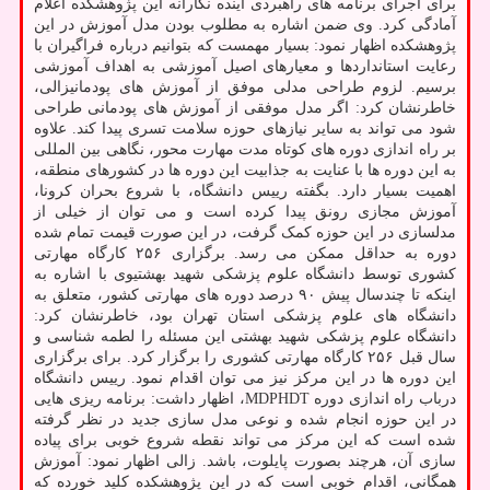
برای اجرای برنامه های راهبردی آینده نگارانه این پژوهشکده اعلام
آمادگی کرد. وی ضمن اشاره به مطلوب بودن مدل آموزش در این
پژوهشکده اظهار نمود: بسیار مهمست که بتوانیم درباره فراگیران با
رعایت استانداردها و معیارهای اصیل آموزشی به اهداف آموزشی
برسیم. لزوم طراحی مدلی موفق از آموزش های پودمانیزالی،
خاطرنشان کرد: اگر مدل موفقی از آموزش های پودمانی طراحی
شود می تواند به سایر نیازهای حوزه سلامت تسری پیدا کند. علاوه
بر راه اندازی دوره های کوتاه مدت مهارت محور، نگاهی بین المللی
به این دوره ها با عنایت به جذابیت این دوره ها در کشورهای منطقه،
اهمیت بسیار دارد. بگفته رییس دانشگاه، با شروع بحران کرونا،
آموزش مجازی رونق پیدا کرده است و می توان از خیلی از
مدلسازی در این حوزه کمک گرفت، در این صورت قیمت تمام شده
دوره به حداقل ممکن می رسد. برگزاری ۲۵۶ کارگاه مهارتی
کشوری توسط دانشگاه علوم پزشکی شهید بهشتیوی با اشاره به
اینکه تا چندسال پیش ۹۰ درصد دوره های مهارتی کشور، متعلق به
دانشگاه های علوم پزشکی استان تهران بود، خاطرنشان کرد:
دانشگاه علوم پزشکی شهید بهشتی این مسئله را لطمه شناسی و
سال قبل ۲۵۶ کارگاه مهارتی کشوری را برگزار کرد. برای برگزاری
این دوره ها در این مرکز نیز می توان اقدام نمود. رییس دانشگاه
درباب راه اندازی دوره MDPHDT، اظهار داشت: برنامه ریزی هایی
در این حوزه انجام شده و نوعی مدل سازی جدید در نظر گرفته
شده است که این مرکز می تواند نقطه شروع خوبی برای پیاده
سازی آن، هرچند بصورت پایلوت، باشد. زالی اظهار نمود: آموزش
همگانی، اقدام خوبی است که در این پژوهشکده کلید خورده که