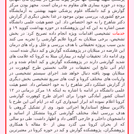
روده در حوزه بیماری های مقاوم به درمان است. مجهز بودن مرکز
گوارش و کبد دانشگاه علوم پزشکی شهید بهشتی به آزمایشگاه
مرجع کشوری، بررسی بیوتن موجود در غذا بخش دیگری از گزارش
دکتر شاهرخ را به خود اختصاص داد. این عضو هیئت علمی دانشگاه
ضمن اشاره به این که این پژوهشکده در حوزه بهداشت کووید ۱۹ و
خدمات
تشخیصی اقدامات ویژه انجام داده تصریح کرد: در بخش
تشخیص، برخی مبتلایان به کرونا علایم گوارشی را تجربه می کنند
بدین سبب پروژه تحقیقاتی با هدف بررسی و علل و راه های درمان
این عارضه در مبتلایان در پژوهشکده گوارش و کبد دنبال شده است.
وی ادامه داد: تحقیقات اولیه در بیماران مبتلا به کرونا که علامت های
شدید گوارشی دارند در پژوهشکده گوارش و کبد انجام شده و در
ایام آتی نتایج این تحقیقات در قالب نخستین طرح کوهورت در
مبتلایان بهبود یافته دنبال خواهد شد. اجرای سیستم تشخیصی در
واریانت های مختلف کرونا و کیت های سریع تشخیصی بخش دیگری
از گزارش عملکرد دکتر شاهرخ را به خود اختصاص داد. عضو هیئت
علمی دانشگاه در ادامه با اشاره به اینکه ۱۸ مرکز درمانی در ۱۲
استان کشور آمادگی خودرا برای اجرای طرح کوهورت گوارشی
کرونا اعلام نموده اند ابراز امیدواری کرد که در ایام آتی این طرح با
بالاترین سطح استاندارها اجرائی شود. وی از تشکیل گروهی با
هدف بررسی ابعاد مختلف گوارشی کرونا متشکل از اساتید و
دانشجویان داخلی و خارجی آگاهی داد و اظهار داشت: طی دو سالی
که از بحران کرونا می گذرد بیش از ۵۰ مقاله با همکاری
پژوهشگران، پژوهشکده گوارش و کبد در حوزه کرونا در معتبرترین