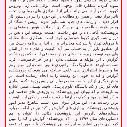
کنترل کرونا قدردانی نمود و اظهار داشت: انجام بیش از ۷ هزار
نمونه گیری، عملکرد قابل توجهی است. توالی یابی ژنی ویروس
کووید -۱۹ در آینده می تواند خیلی از استراتژی های درمانی را تحت
تأثیر قرار دهد، از همین رو مطالعه در این حوزه را نیز در دستور کار
قرار دهید تا واریانت های جدید شناسایی شوند. رییس دانشگاه از
وجود ظرفیت بالقوه برای بهره گیری از دانش هوش مصنوعی در
پژوهشکده آگاهی داد و اظهار داشت: اهمیت توسعه این دانش در
دوران همه گیری کرونا خودنمایی کرده است. همکاری ستاد مقابله
با کرونای تهران با شرکت مخابرات و راه اندازی برنامه ریسک من
از مصادیق بارز آن به حساب می آید. کیفیت و غنای داده، از المان
های مهم توسعه زیرساخت های هوش مصنوعی است که پژوهشکده
گوارش با این مؤلفه ها مشکلی ندارد. او در آخر خاطرنشان کرد:
همه دستاوردها حاصل یک نگاه راهبردی عمیق است و این مهم، رمز
بقا و سبوط استراتژی های علمی شناخته می شود که پژوهشکده
گوارش و کبد به خوبی این وظیفه را به انجام رسانده است. در
بخش دیگری از این جلسه محمدرضا زالی رییس پژوهشکده بیماری
های گوارش و کبد دانشگاه علوم پزشکی شهید بهشتی ضمن اشاره
به تاریخچه و فعالیتهای این پژوهشکده به پژوهش های هدفمند این
مرکز اشاره نمود و کمک به ارتقا سلامت جامعه را یکی از با اهمیت
ترین رسالت های این مرکز عنوان نمود. شبنم شاهرخ مدیر امور
پژوهشی پژوهشکده بیماری های گوارش و کبد نیز در ادامه درباره
دستاوردهای باارزش این پژوهشکده نکاتی را عنوان و اهم
دستاوردهای سال ۱۳۹۹ و ۱۴۰۰ پژوهشکده گوارش و کبد را تبیین
کرد. وی ضمن اشاره به این که این پژوهشکده با حضور ۱۲ عضو