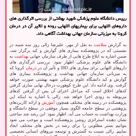
رییس دانشگاه علوم پزشکی شهید بهشتی از بررسی اثرگذاری های
داروهای التهابی برای بیماریهای التهابی روده و تاثیر آن در درمان
کرونا به میزبانی سازمان جهانی بهداشت آگاهی داد.
به گزارش
سلامت
به نقل از مهر، علیرضا زالی روز سه شنبه در
نشستی که در پژوهشکده بیماری های گوارش و کبد برگزار شد،
ضمن اشاره به ابلاغ طرح هایی از طرف سازمان جهانی
بهداشت
به
دانشگاه های علوم پزشکی اظهار نمود: بررسی اثرگذاری های
داروهای التهابی برای بیماری های IBD و تأثیر آن در
درمان
کرونا که
به میزبانی سازمان جهانی بهداشت و پژوهشکده بیماری های
گوارش و کبد دانشگاه علوم پزشکی شهید بهشتی صورت خواهد
گرفت. وی ادامه داد: این طرح کوهورت درحال نهایی سازی گرفتن
کدهای اخلاق است که مراحل اجرای آن پس از گرفتن کدهای
مربوطه به زودی اجرا خواهد شد. زالی با اشاره به اینکه این
پژوهشکده در زمینه های مختلف همچون
آموزش
و ارائه کاربردهای
پژوهشی در سطح جامعه الگوی بسیار موفقی در سطح دانشگاه و
وزارت بهداشت به حساب می آید، اظهار نمود: این رشد چند ساحتی
نشان دهنده استراتژی روشن پژوهشکده است و موجب می شود
بتوانیم بستر مطلوبی را برای رشد در بخش های مختلف ایجاد
نماییم. زالی نسبت به گسترش و توسعه نیروهای انسانی تخصصی